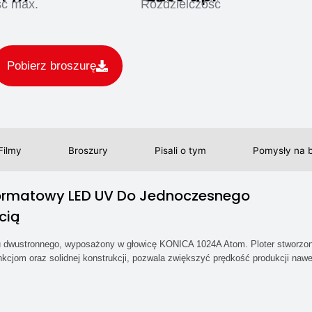
ć max.
Roździelczość
Pobierz broszurę
Filmy
Broszury
Pisali o tym
Pomysły na b
oformatowy LED UV Do Jednoczesnego
cią
uku dwustronnego, wyposażony w głowicę KONICA 1024A Atom. Ploter stworzo
cjom oraz solidnej konstrukcji, pozwala zwiększyć prędkość produkcji naw