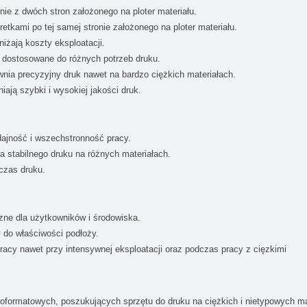
nie z dwóch stron założonego na ploter materiału.
kami po tej samej stronie założonego na ploter materiału.
iżają koszty eksploatacji.
stosowane do różnych potrzeb druku.
ia precyzyjny druk nawet na bardzo ciężkich materiałach.
ają szybki i wysokiej jakości druk.
jność i wszechstronność pracy.
 stabilnego druku na różnych materiałach.
czas druku.
ne dla użytkowników i środowiska.
 do właściwości podłoży.
acy nawet przy intensywnej eksploatacji oraz podczas pracy z cięzkimi
koformatowych, poszukujących sprzętu do druku na ciężkich i nietypowych ma