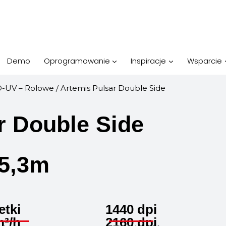
Demo
Oprogramowanie
Inspiracje
Wsparcie
D-UV – Rolowe
/ Artemis Pulsar Double Side
r Double Side
/5,3m
etki
1440 dpi
m²/h
2160 dpi