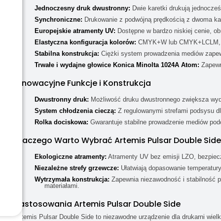
Jednoczesny druk dwustronny:
Dwie karetki drukują jednocześ
Synchroniczne:
Drukowanie z podwójną prędkością z dwoma karet
Europejskie atramenty UV:
Dostępne w bardzo niskiej cenie, obn
Elastyczna konfiguracja kolorów:
CMYK+W lub CMYK+LCLM, do
Stabilna konstrukcja:
Ciężki system prowadzenia mediów zapewn
Trwałe i wydajne głowice Konica Minolta 1024A Atom:
Zapewni
Innowacyjne Funkcje i Konstrukcja
Dwustronny druk:
Możliwość druku dwustronnego zwiększa wyda
System chłodzenia cieczą:
Z regulowanymi strefami podsysu dla
Rolka dociskowa:
Gwarantuje stabilne prowadzenie mediów pod
Dlaczego Warto Wybrać Artemis Pulsar Double Side
Ekologiczne atramenty:
Atramenty UV bez emisji LZO, bezpiecz
Niezależne strefy grzewcze:
Ułatwiają dopasowanie temperatury
Wytrzymała konstrukcja:
Zapewnia niezawodność i stabilność pr
materiałami.
Zastosowania Artemis Pulsar Double Side
Artemis Pulsar Double Side to niezawodne urządzenie dla drukarni wiel