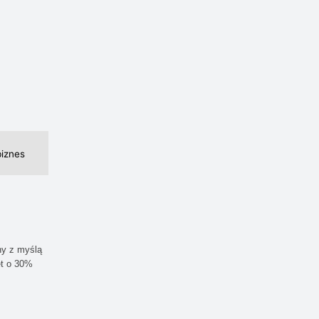
iznes
ny z myślą
et o 30%