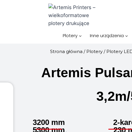
Plotery
Inne urządzenia
Strona główna
/
Plotery
/
Plotery LE
Artemis Pulsa
3,2m
3200 mm
2-kar
5300 mm
230 